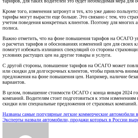
тарифов, для таких водителей это будет необходимая мера для 
Кроме того, изменения затронут и тех, кто уже давно пользует
тарифы могут вырасти еще больше. Это связано с тем, что стр
учетом поведения конкретных клиентов. Поэтому для многих а
полиса.
Важно отметить, что на фоне повышения тарифов на ОСАГО уве
о расчетах тарифов и обоснованиях изменений цен для своих 
помогут избежать излишних спекуляций со стороны страховщик
условиях растущих цен на другие товары и услуги.
С другой стороны, повышение тарифов на ОСАГО может повли
или скидки для долгосрочных клиентов, чтобы привлечь внима
предложения на фоне повышения цен. Например, наличие беза
вариантов.
В целом, повышение стоимости ОСАГО с конца января 2024 год
компаний. Водителям стоит подготовиться к этим изменениям и
скидки или специальные предложения от страховых компаний.
Навигация
Названы самые популярные легкие коммерческие автомобили в
Эксперты назвали автомобили, продажи которых в России выро
по
записям