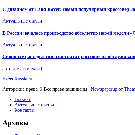
С дизайном от Land Rover: самый популярный кроссовер Ja
Актуальные статьи
В России началось производство абсолютно новой модели «Л
Актуальные статьи
Сезонные расходы: сколько тратят россияне на обслуживан
автозапчасти exeed
ExeedRussia.ru
Авторские права © Все права защищены
|
Newspaperup
от
Them
Главная
Актуальные статьи
Контакты
Архивы