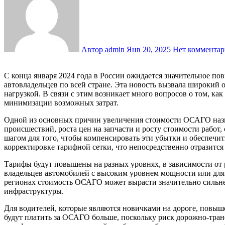
Автор admin
Янв 20, 2025
Нет комментар
С конца января 2024 года в России ожидается значительное повышение тарифов на обязательное страхование автогражданской ответственности (ОСАГО), что коснется миллионов
автовладельцев по всей стране. Эта новость вызвала широкий
нагрузкой. В связи с этим возникает много вопросов о том, ка
минимизации возможных затрат.
Одной из основных причин увеличения стоимости ОСАГО назыв
происшествий, роста цен на запчасти и росту стоимости рабо
шагом для того, чтобы компенсировать эти убытки и обеспечит
корректировке тарифной сетки, что непосредственно отразится
Тарифы будут повышены на разных уровнях, в зависимости от р
владельцев автомобилей с высоким уровнем мощности или для
регионах стоимость ОСАГО может вырасти значительно сильнее
инфраструктуры.
Для водителей, которые являются новичками на дороге, повы
будут платить за ОСАГО больше, поскольку риск дорожно-тра