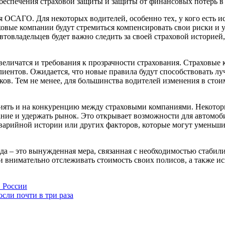
обеспечения страховой защиты и защиты от финансовых потерь в 
ся ОСАГО. Для некоторых водителей, особенно тех, у кого есть и
аховые компании будут стремиться компенсировать свои риски и 
втовладельцев будет важно следить за своей страховой историе
личатся и требования к прозрачности страхования. Страховые 
клиентов. Ожидается, что новые правила будут способствовать 
ов. Тем не менее, для большинства водителей изменения в стои
ять и на конкуренцию между страховыми компаниями. Некотор
ние и удержать рынок. Это открывает возможности для автомоби
варийной истории или других факторов, которые могут уменьши
а – это вынужденная мера, связанная с необходимостью стабил
 внимательно отслеживать стоимость своих полисов, а также ис
 России
сли почти в три раза