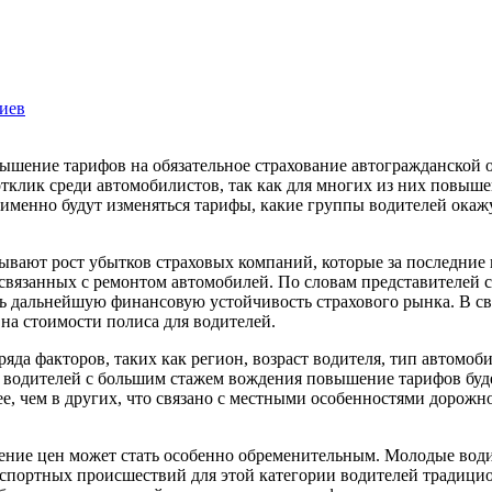
иев
 отклик среди автомобилистов, так как для многих из них повы
к именно будут изменяться тарифы, какие группы водителей окаж
ают рост убытков страховых компаний, которые за последние г
т, связанных с ремонтом автомобилей. По словам представителе
ь дальнейшую финансовую устойчивость страхового рынка. В свя
 на стоимости полиса для водителей.
яда факторов, таких как регион, возраст водителя, тип автомоб
 водителей с большим стажем вождения повышение тарифов буде
, чем в других, что связано с местными особенностями дорожн
шение цен может стать особенно обременительным. Молодые вод
нспортных происшествий для этой категории водителей традици