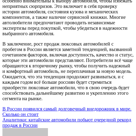
особенно внимательны к выбору автомобиля, чтобы избежать
неприятных сюрпризов. Это включает в себя проверку
истории автомобиля, состояния кузова и механических
компонентов, а также наличие сервисной книжки. Многие
автолюбители предпочитают проводить независимые
экспертизы перед покупкой, чтобы убедиться в надежности
выбранного автомобиля.
В заключение, рост продаж люксовых автомобилей с
пробегом в России является заметной тенденцией, вызванной
сочетанием факторов, включая доступность, качество и статус,
которые эти автомобили представляют. Потребители всё чаще
обращаются к вторичному рынку, чтобы получить надежный
и комфортный автомобиль, не переплачивая за новую модель.
Ожидается, что эта тенденция продолжит развиваться, и с
каждым годом всё больше россиян будет стремиться
приобрести люксовые автомобили, что в свою очередь будет
способствовать дальнейшему развитию и укреплению этого
сегмента на рынке.
Навигация
В России появился самый долговечный внедорожник в мире.
Сколько он стоит
по
Аналитики: китайские автомобили побьют очередной рекорд
записям
продаж в России